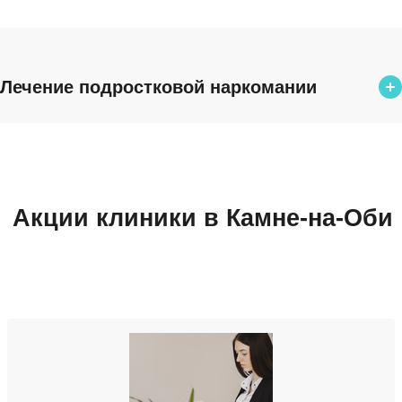
Лечение подростковой наркомании
Лечение подростковой наркомании
от 2 000 ₽
Снятие ломки
Акции клиники в Камне-на-Оби
2 400 ₽
Детоксикация от наркотиков
от 1 600 ₽
УБОД